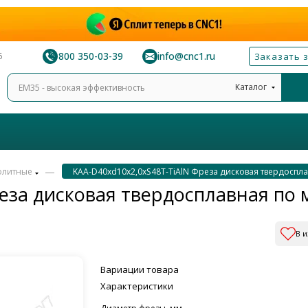
8 800 350-03-39
info@cnc1.ru
6
Заказать 
Каталог
—
олитные
KAA-D40xd10x2,0xS48T-TiAlN Фреза дисковая твердоспла
еза дисковая твердосплавная по 
В 
Вариации товара
Характеристики