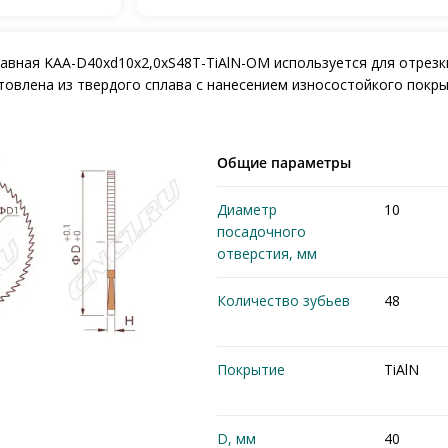
авная KAA-D40xd10x2,0xS48T-TiAlN-OM используется для отрезк
отовлена из твердого сплава с нанесением износостойкого покры
Общие параметры
Диаметр
10
посадочного
отверстия, мм
Количество зубьев
48
Покрытие
TiAlN
D, мм
40