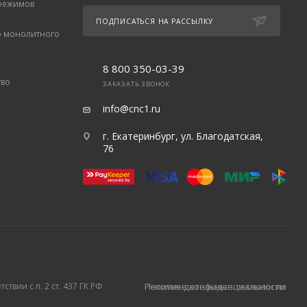
 режимов
ПОДПИСАТЬСЯ НА РАССЫЛКУ
о монолитного
8 800 350-03-39
тво
ЗАКАЗАТЬ ЗВОНОК
info@cnc1.ru
г. Екатеринбург, ул. Благодатская,
76
твии с п. 2 ст. 437 ГК РФ
Политика конфиденциальности
Рекомендательные технологии