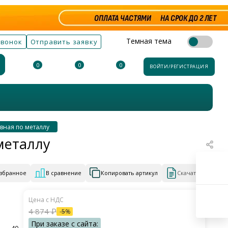
Темная тема
звонок
Отправить заявку
0
0
0
ВОЙТИ/РЕГИСТРАЦИЯ
вная по металлу
металлу
избранное
В сравнение
Копировать артикул
Скачать КП
4 874
₽
-
5
%