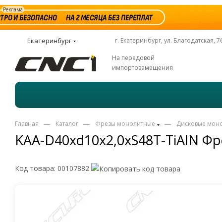
Реклама
Екатеринбург
г. Екатеринбург, ул. Благодатская, 7
На передовой
импортозамещения
—
—
—
Главная
Каталог
Фрезы монолитные
Дисковые мон
KAA-D40xd10x2,0xS48T-TiAlN Фр
Код товара:
00107882