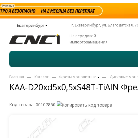
Реклама
Екатеринбург
г. Екатеринбург, ул. Благодатская, 7
На передовой
импортозамещения
—
—
—
Главная
Каталог
Фрезы монолитные
Дисковые мон
KAA-D20xd5x0,5xS48T-TiAlN Фре
Код товара:
00107850