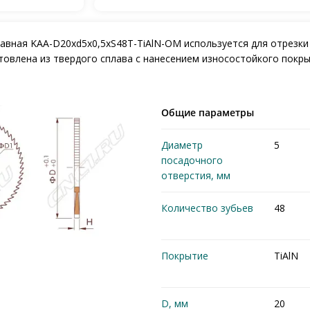
авная KAA-D20xd5x0,5xS48T-TiAlN-OM используется для отрезки
отовлена из твердого сплава с нанесением износостойкого покры
Общие параметры
Диаметр
5
посадочного
отверстия, мм
Количество зубьев
48
Покрытие
TiAlN
D, мм
20