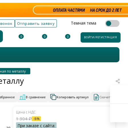
Темная тема
звонок
Отправить заявку
0
0
0
ВОЙТИ/РЕГИСТРАЦИЯ
ная по металлу
еталлу
избранное
В сравнение
Копировать артикул
Скачать КП
1 304
₽
-
5
%