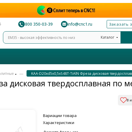
8 800 350-03-39
info@cnc1.ru
6
Заказать 
Каталог
—
олитные
KAA-D20xd5x0,5xS48T-TiAlN Фреза дисковая твердосплав
за дисковая твердосплавная по м
В 
Вариации товара
Характеристики