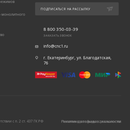
 режимов
ПОДПИСАТЬСЯ НА РАССЫЛКУ
о монолитного
8 800 350-03-39
тво
ЗАКАЗАТЬ ЗВОНОК
info@cnc1.ru
г. Екатеринбург, ул. Благодатская,
76
твии с п. 2 ст. 437 ГК РФ
Политика конфиденциальности
Рекомендательные технологии