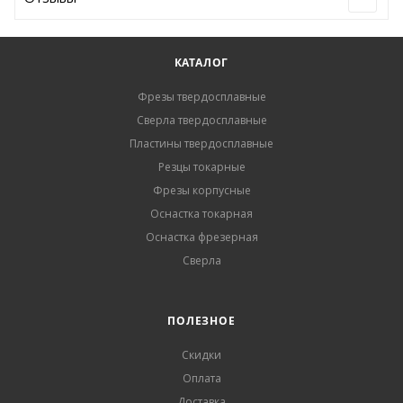
КАТАЛОГ
Фрезы твердосплавные
Сверла твердосплавные
Пластины твердосплавные
Резцы токарные
Фрезы корпусные
Оснастка токарная
Оснастка фрезерная
Сверла
ПОЛЕЗНОЕ
Скидки
Оплата
Доставка