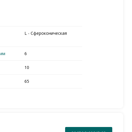
L - Сфероконическая
 мм
6
10
65