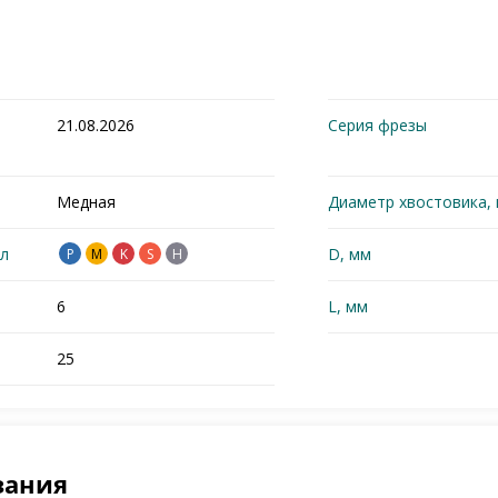
21.08.2026
Серия фрезы
Медная
Диаметр хвостовика,
л
D, мм
P
M
K
S
H
6
L, мм
25
зания