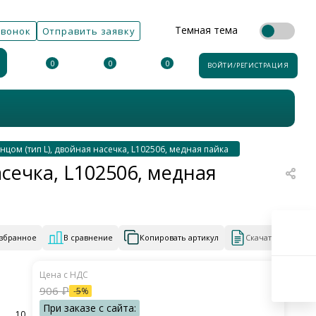
Темная тема
звонок
Отправить заявку
0
0
0
ВОЙТИ/РЕГИСТРАЦИЯ
цом (тип L), двойная насечка, L102506, медная пайка
сечка, L102506, медная
избранное
В сравнение
Копировать артикул
Скачать КП
906
₽
-
5
%
10