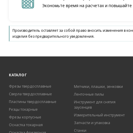
Экономьте время на расчетах и повышайте
Производитель оставляет за собой право вносить изменения в ко
изделия без предварительного уведомления.
КАТАЛОГ
Фрезы твердосплавные
Метчики, плашки, зенковки
Сверла твердосплавные
Ленточные пилы
Пластины твердосплавные
Инструмент для снятия
заусенцев
Резцы токарные
Измерительный инструмент
Фрезы корпусные
Запчасти и упаковка
Оснастка токарная
Станки
Оснастка фрезерная