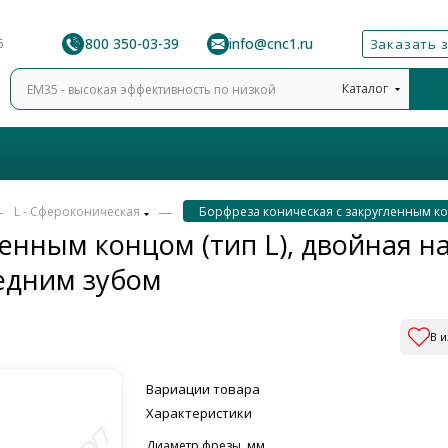
8 800 350-03-39
info@cnc1.ru
6
Заказать 
Каталог
—
—
L - Сфероконическая
Борфреза коническая с закругленным кон
енным концом (тип L), двойная на
редним зубом
В 
Вариации товара
Характеристики
Диаметр фрезы, мм