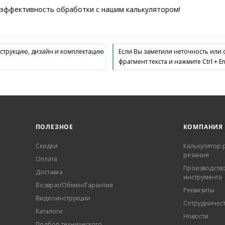
 эффективность обработки с нашим калькулятором!
нструкцию, дизайн и комплектацию
Если Вы заметили неточность или
фрагмент текста и нажмите Ctrl + En
ПОЛЕЗНОЕ
КОМПАНИЯ
Скидки
Калькулятор
резания
Оплата
Производств
Доставка
инструмента
Возврат/Обмен/Гарантия
Реквизиты
Видеоинструкции
Сотрудничес
Каталоги
Новости
Подбор технического