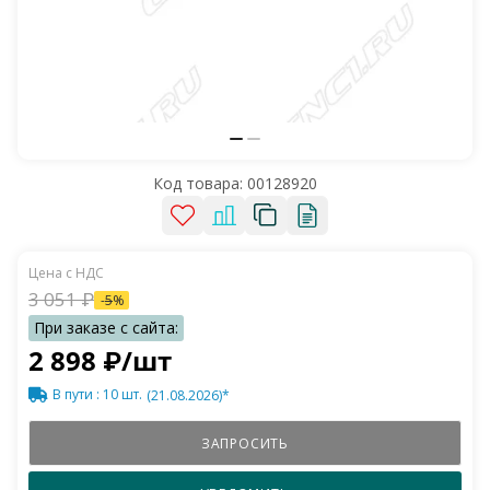
Код товара:
00128920
3 051
₽
-
5
%
2 898
₽
/шт
В пути
: 10 шт.
(21.08.2026)*
ЗАПРОСИТЬ