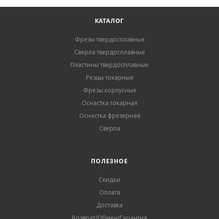
КАТАЛОГ
Фрезы твердосплавные
Сверла твердосплавные
Пластины твердосплавные
Резцы токарные
Фрезы корпусные
Оснастка токарная
Оснастка фрезерная
Сверла
ПОЛЕЗНОЕ
Скидки
Оплата
Доставка
Возврат/Обмен/Гарантия