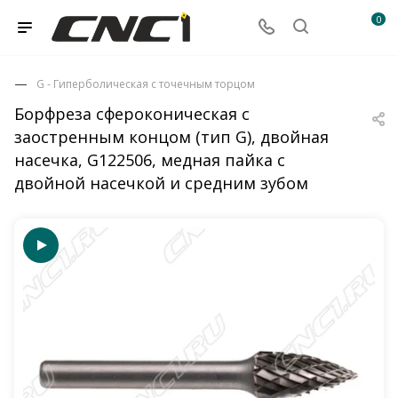
0
G - Гиперболическая с точечным торцом
Борфреза сфероконическая с
заостренным концом (тип G), двойная
насечка, G122506, медная пайка с
двойной насечкой и средним зубом