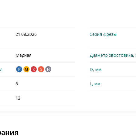
21.08.2026
Серия фрезы
Медная
Диаметр хвостовика,
л
D, мм
P
M
K
S
H
6
L, мм
12
зания