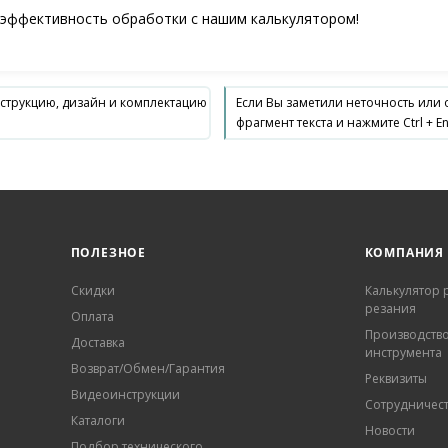
 эффективность обработки с нашим калькулятором!
нструкцию, дизайн и комплектацию
Если Вы заметили неточность или
фрагмент текста и нажмите Ctrl + En
ПОЛЕЗНОЕ
КОМПАНИЯ
Скидки
Калькулятор
резания
Оплата
Производств
Доставка
инструмента
Возврат/Обмен/Гарантия
Реквизиты
Видеоинструкции
Сотрудничес
Каталоги
Новости
Подбор технического