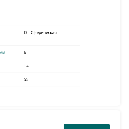
D - Сферическая
 мм
6
14
55