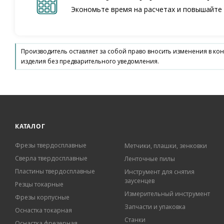
Экономьте время на расчетах и повышайте
Производитель оставляет за собой право вносить изменения в ко
изделия без предварительного уведомления.
КАТАЛОГ
Фрезы твердосплавные
Метчики, плашки, зенковки
Сверла твердосплавные
Ленточные пилы
Пластины твердосплавные
Инструмент для снятия
заусенцев
Резцы токарные
Измерительный инструмент
Фрезы корпусные
Запчасти и упаковка
Оснастка токарная
Станки
Оснастка фрезерная