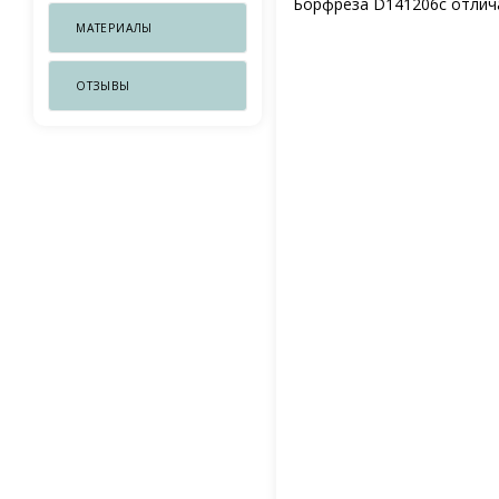
Борфреза D141206c отлича
МАТЕРИАЛЫ
ОТЗЫВЫ