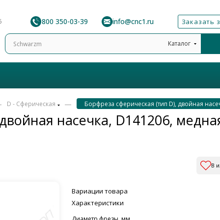
8 800 350-03-39
info@cnc1.ru
6
Заказать 
Каталог
—
—
D - Сферическая
Борфреза сферическая (тип D), двойная насе
 двойная насечка, D141206, медна
В 
Вариации товара
Характеристики
Диаметр фрезы, мм