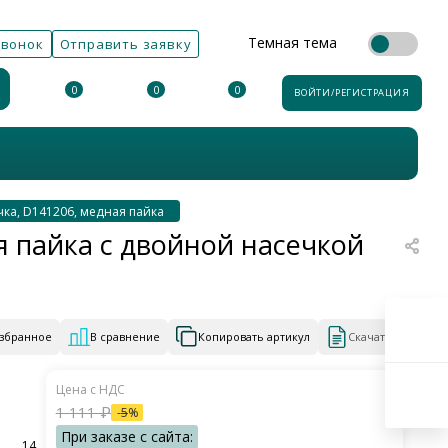
Темная тема
звонок
Отправить заявку
0
0
0
ВОЙТИ/РЕГИСТРАЦИЯ
чка, D141206, медная пайка
я пайка с двойной насечкой
избранное
В сравнение
Копировать артикул
Скачать КП
1 111
₽
-
5
%
14