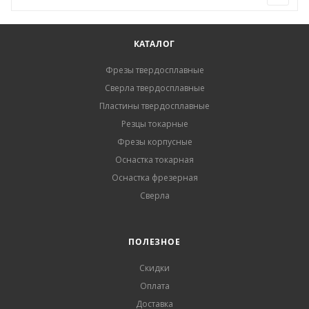
КАТАЛОГ
Фрезы твердосплавные
Сверла твердосплавные
Пластины твердосплавные
Резцы токарные
Фрезы корпусные
Оснастка токарная
Оснастка фрезерная
Сверла
ПОЛЕЗНОЕ
Скидки
Оплата
Доставка