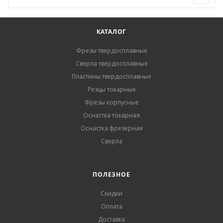
КАТАЛОГ
Фрезы твердосплавные
Сверла твердосплавные
Пластины твердосплавные
Резцы токарные
Фрезы корпусные
Оснастка токарная
Оснастка фрезерная
Сверла
ПОЛЕЗНОЕ
Скидки
Оплата
Доставка