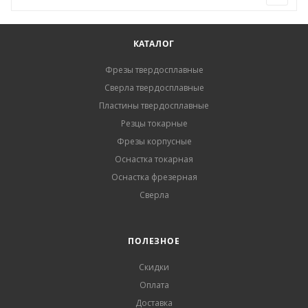
КАТАЛОГ
Фрезы твердосплавные
Сверла твердосплавные
Пластины твердосплавные
Резцы токарные
Фрезы корпусные
Оснастка токарная
Оснастка фрезерная
Сверла
ПОЛЕЗНОЕ
Скидки
Оплата
Доставка