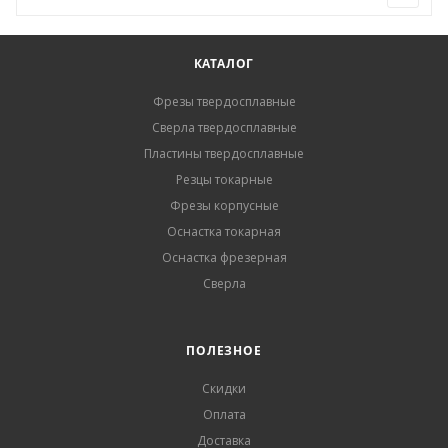
КАТАЛОГ
Фрезы твердосплавные
Сверла твердосплавные
Пластины твердосплавные
Резцы токарные
Фрезы корпусные
Оснастка токарная
Оснастка фрезерная
Сверла
ПОЛЕЗНОЕ
Скидки
Оплата
Доставка